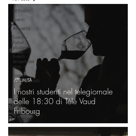
All Posts
Eventi
Attualità
Eventi -
Futuri
studenti
Eventi -
Amanti del
vino
Eventi -
ATTUALITÀ
Professionisti
I nostri studenti nel telegiornale
delle 18:30 di Télé Vaud
Fribourg