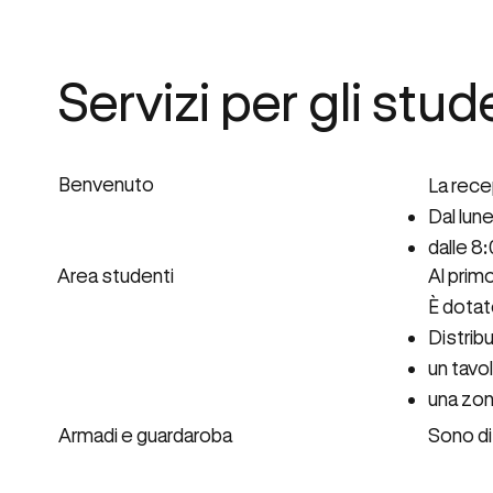
Servizi per gli stud
Benvenuto
La rece
Dal lune
dalle 8:
Area studenti
Al primo
È dotato
Distrib
un tavol
una zon
Armadi e guardaroba
Sono dis