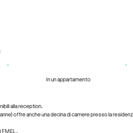
:
In un appartamento
bili alla reception.
ne) offre anche una decina di camere presso la residenza 
di FMEL
.