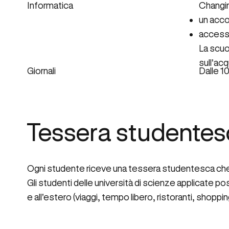
Changin
Informatica
un acco
accesso
La scuo
sull'ac
Giornali
Dalle 10
Tessera studente
Ogni studente riceve una tessera studentesca che dà a
Gli studenti delle università di scienze applicate p
e all'estero (viaggi, tempo libero, ristoranti, shoppin