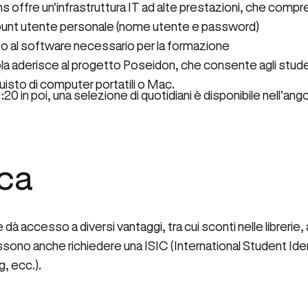
s offre un'infrastruttura IT ad alte prestazioni, che compr
unt utente personale (nome utente e password)
 al software necessario per la formazione
la aderisce al progetto Poseidon, che consente agli student
quisto di computer portatili o Mac.
:20 in poi, una selezione di quotidiani è disponibile nell'ango
sca
ccesso a diversi vantaggi, tra cui sconti nelle librerie, ag
ossono anche richiedere una ISIC (International Student Ide
g, ecc.).