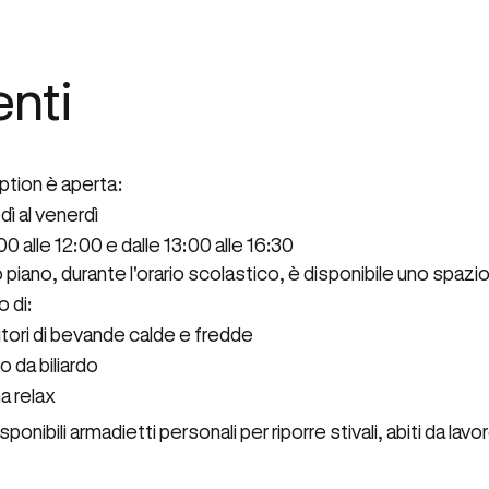
enti
ption è aperta:
dì al venerdì
00 alle 12:00 e dalle 13:00 alle 16:30
 piano, durante l'orario scolastico, è disponibile uno spazio
 di:
utori di bevande calde e fredde
o da biliardo
a relax
ponibili armadietti personali per riporre stivali, abiti da lav