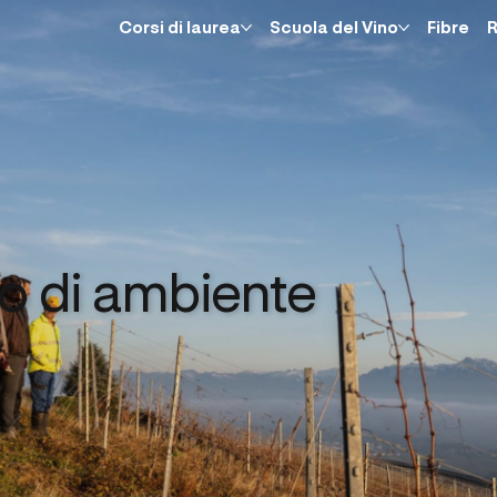
Corsi di laurea
Scuola del Vino
Fibre
R
 di ambiente