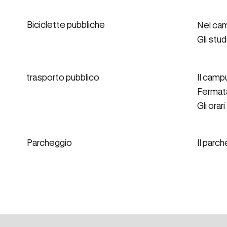
Biciclette pubbliche
Nel cam
Gli stu
trasporto pubblico
Il camp
Fermata
Gli orar
Parcheggio
Il parc