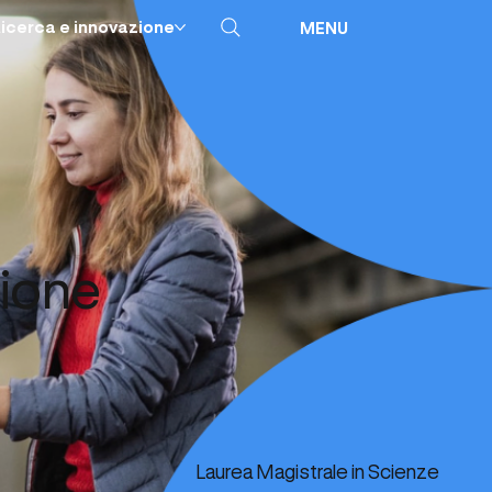
icerca e innovazione
MENU
zione
Laurea Magistrale in Scienze