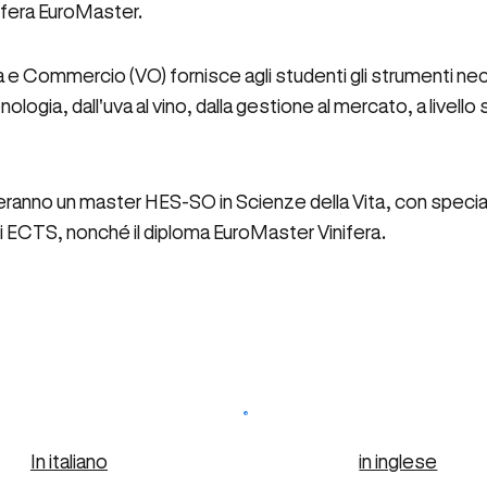
nifera EuroMaster.
ia e Commercio (VO) fornisce agli studenti gli strumenti ne
nologia, dall'uva al vino, dalla gestione al mercato, a livell
veranno un master HES-SO in Scienze della Vita, con special
i ECTS, nonché il diploma EuroMaster Vinifera.
In italiano
in inglese