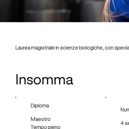
Laurea magistrale in scienze biologiche, con special
Insomma
Diploma
Num
Maestro
4 s
Tempo pieno