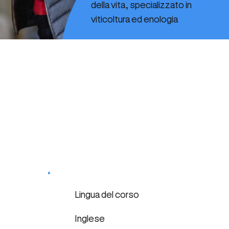
della vita, specializzato in
viticoltura ed enologia
Lingua del corso
Inglese