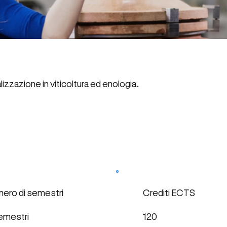
izzazione in viticoltura ed enologia.
ero di semestri
Crediti ECTS
emestri
120