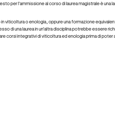
chiesto per l'ammissione al corso di laurea magistrale è una la
dio in viticoltura o enologia, oppure una formazione equivale
esso di una laurea in un'altra disciplina potrebbe essere ric
re corsi integrativi di viticoltura ed enologia prima di pot