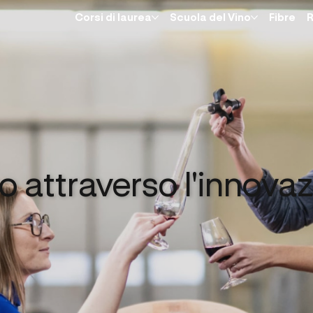
Corsi di laurea
Scuola del Vino
Fibre
R
attraverso l'innova