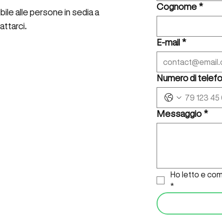
Cognome
*
le alle persone in sedia a
attarci.
E-mail
*
Numero di telef
Messaggio
*
Ho letto e com
*