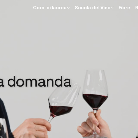
Corsi di laurea
Scuola del Vino
Fibre
R
ua domanda