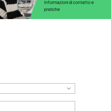
Informazioni di contatto e
pratiche
domanda?