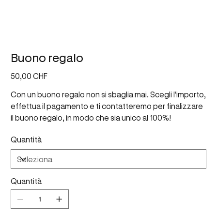
Buono regalo
Prezzo
50,00 CHF
Con un buono regalo non si sbaglia mai. Scegli l'importo,
effettua il pagamento e ti contatteremo per finalizzare
il buono regalo, in modo che sia unico al 100%!
Quantità
Quantità