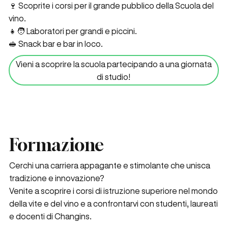
🍷 Scoprite i corsi per il grande pubblico della Scuola del
vino.
👧🧑 Laboratori per grandi e piccini.
🥪 Snack bar e bar in loco.
Vieni a scoprire la scuola partecipando a una giornata
di studio!
In programma per il 2026, per stuzzicare il
vostro appetito in vista del 2027!
Formazione
Cerchi una carriera appagante e stimolante che unisca
tradizione e innovazione?
Venite a scoprire i corsi di istruzione superiore nel mondo
della vite e del vino e a confrontarvi con studenti, laureati
e docenti di Changins.