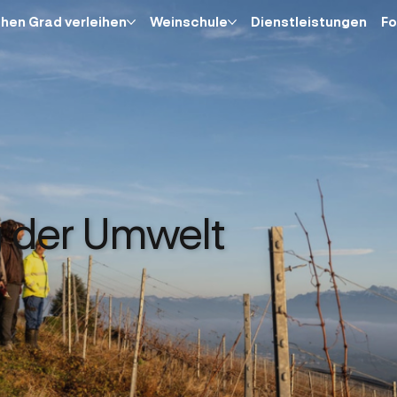
hen Grad verleihen
Weinschule
Dienstleistungen
Fo
 der Umwelt