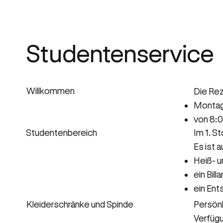
Studentenservice
Willkommen
Die Rez
Montag 
von 8:0
Studentenbereich
Im 1. S
Es ist 
Heiß- u
ein Bill
ein En
Kleiderschränke und Spinde
Persönl
Verfügu