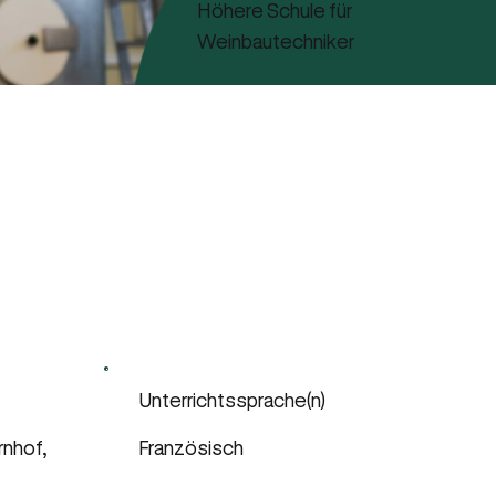
Höhere Schule für
Weinbautechniker
Unterrichtssprache(n)
rnhof,
Französisch