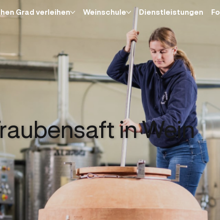
hen Grad verleihen
Weinschule
Dienstleistungen
Fo
raubensaft in Wein