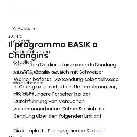
All Posts
20. Feb.
All Posts
Il programma BASIK a
Veranstaltungen
Changins
Aktuelles
Entdecken Sie diese faszinierende Sendung 
von RTS «Basik», die sich mit Schweizer 
Zukünftige Studierende
Weinen befasst. Die Sendung spielt teilweise 
Weinliebhaber
in Changins und stellt ein Unternehmen vor, 
Fachleute
mit dem unsere Forscher bei der 
Durchführung von Versuchen 
zusammenarbeiten. Sehen Sie sich die 
Sendung über den folgenden 
Link
 an!
Die komplette Sendung finden Sie 
hier
!