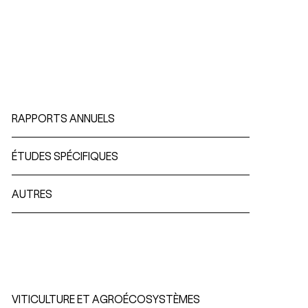
Observatoire suisse du marché des
vins | OSMV
RAPPORTS ANNUELS
ÉTUDES SPÉCIFIQUES
AUTRES
Projets en cours
VITICULTURE ET AGROÉCOSYSTÈMES