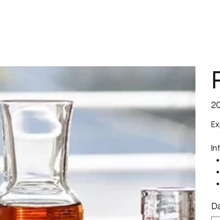
 diplômantes
École du vin
Prestations de service
Re
Prix
2
Ex
In
D