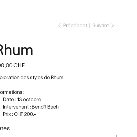
cherche & Innovation
MENU
Précédent
Suivant
Rhum
00,00 CHF
ploration des styles de Rhum.
formations :
Date : 13 octobre
Intervenant : Benoît Bach
Prix : CHF 200.-
ates